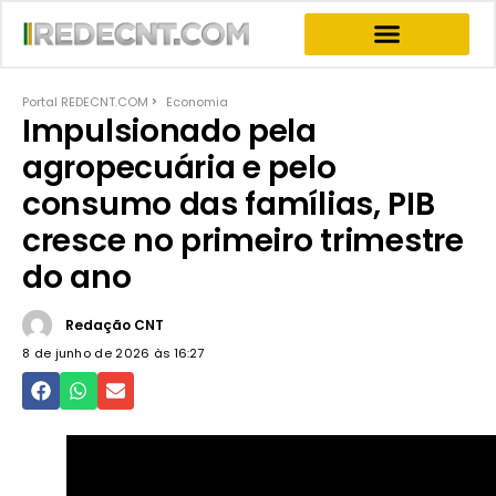
INFORMATIVOS & NEWS
PROGRAMA JOGO DO PODER
PROGRAMAS COMPLETOS
Portal REDECNT.COM
Economia
Impulsionado pela
agropecuária e pelo
consumo das famílias, PIB
cresce no primeiro trimestre
do ano
Redação CNT
8 de junho de 2026 às
16:27