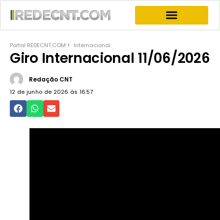
INFORMATIVOS & NEWS
PROGRAMA JOGO DO PODER
PROGRAMAS COMPLETOS
Portal REDECNT.COM
Internacional
Giro Internacional 11/06/2026
Redação CNT
12 de junho de 2026 às
16:57