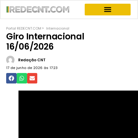
INFORMATIVOS & NEWS
PROGRAMA JOGO DO PODER
PROGRAMAS COMPLETOS
Portal REDECNT.COM
Internacional
Giro Internacional
16/06/2026
Redação CNT
17 de junho de 2026 às
17:23