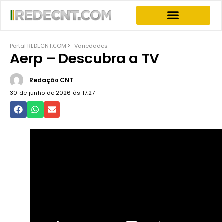
INFORMATIVOS & NEWS
PROGRAMA JOGO DO PODER
PROGRAMAS COMPLETOS
Portal REDECNT.COM
Variedades
Aerp – Descubra a TV
Redação CNT
30 de junho de 2026 às
17:27