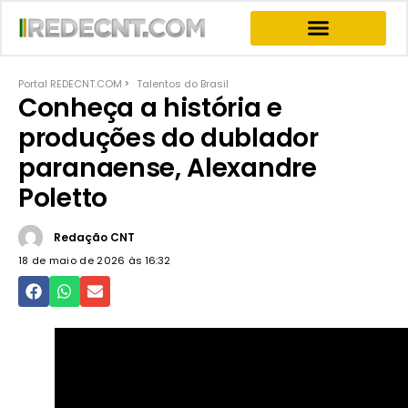
INFORMATIVOS & NEWS
PROGRAMA JOGO DO PODER
PROGRAMAS COMPLETOS
Portal REDECNT.COM
Talentos do Brasil
Conheça a história e
produções do dublador
paranaense, Alexandre
Poletto
Redação CNT
18 de maio de 2026 às
16:32