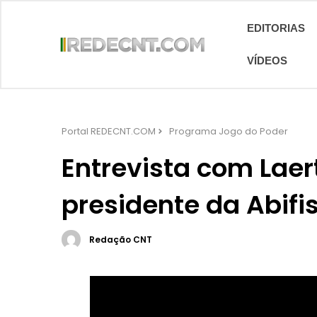
EDITORIAS
VÍDEOS
Portal REDECNT.COM
Programa Jogo do Poder
Entrevista com Laert
presidente da Abifi
Redação CNT