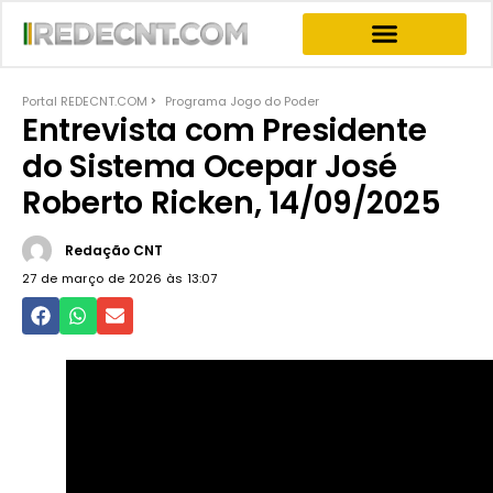
INFORMATIVOS & NEWS
PROGRAMA JOGO DO PODER
PROGRAMAS COMPLETOS
Portal REDECNT.COM
Programa Jogo do Poder
Entrevista com Presidente
do Sistema Ocepar José
Roberto Ricken, 14/09/2025
Redação CNT
27 de março de 2026 às
13:07