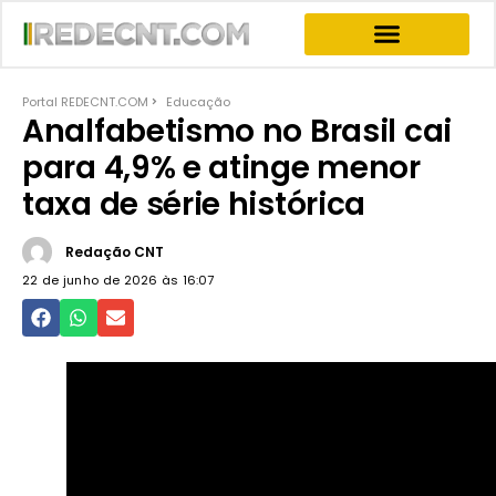
INFORMATIVOS & NEWS
PROGRAMA JOGO DO PODER
PROGRAMAS COMPLETOS
Portal REDECNT.COM
Educação
Analfabetismo no Brasil cai
para 4,9% e atinge menor
taxa de série histórica
Redação CNT
22 de junho de 2026 às
16:07