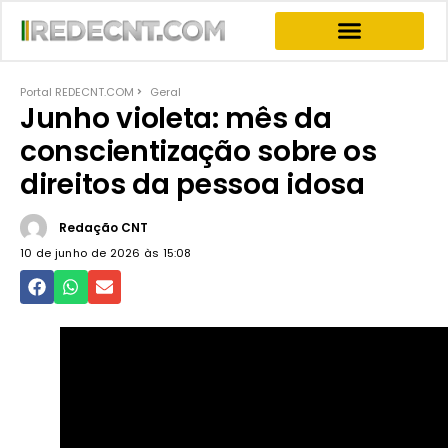
INFORMATIVOS & NEWS
PROGRAMA JOGO DO PODER
PROGRAMAS COMPLETOS
Portal REDECNT.COM
Geral
Junho violeta: mês da
conscientização sobre os
direitos da pessoa idosa
Redação CNT
10 de junho de 2026 às
15:08