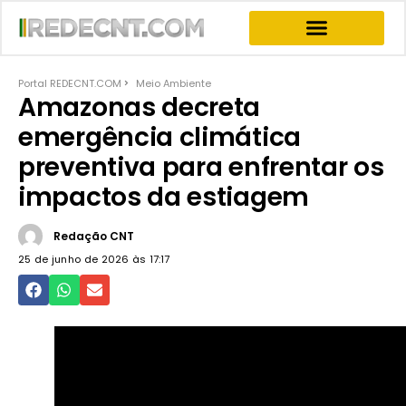
INFORMATIVOS & NEWS
PROGRAMA JOGO DO PODER
PROGRAMAS COMPLETOS
Portal REDECNT.COM
Meio Ambiente
Amazonas decreta
emergência climática
preventiva para enfrentar os
impactos da estiagem
Redação CNT
25 de junho de 2026 às
17:17