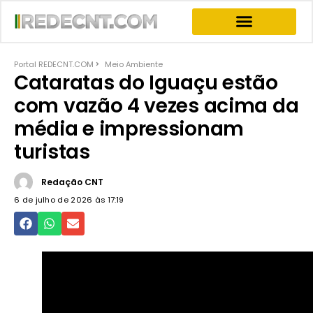
INFORMATIVOS & NEWS
PROGRAMA JOGO DO PODER
PROGRAMAS COMPLETOS
Portal REDECNT.COM
Meio Ambiente
Cataratas do Iguaçu estão
com vazão 4 vezes acima da
média e impressionam
turistas
Redação CNT
6 de julho de 2026 às
17:19