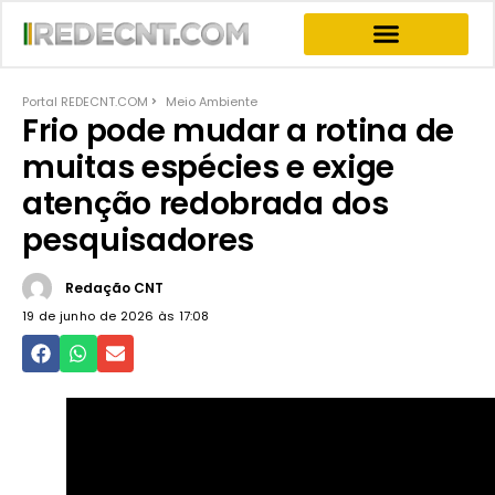
INFORMATIVOS & NEWS
PROGRAMA JOGO DO PODER
PROGRAMAS COMPLETOS
Portal REDECNT.COM
Meio Ambiente
Frio pode mudar a rotina de
muitas espécies e exige
atenção redobrada dos
pesquisadores
Redação CNT
19 de junho de 2026 às
17:08